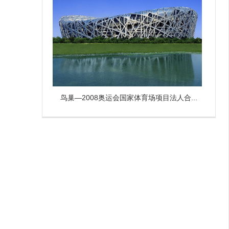
鸟巢—2008奥运会国家体育场项目法人合...