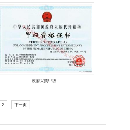
政府采购甲级
2
下一页