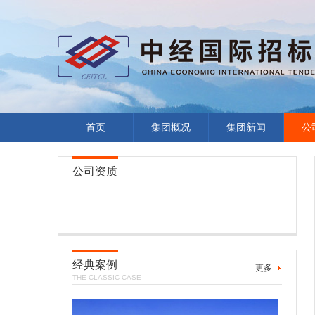
首页
集团概况
集团新闻
公
公司资质
经典案例
更多
THE CLASSIC CASE