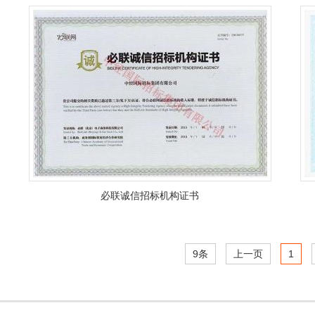
必联诚信招标机构证书
9条
上一页
1