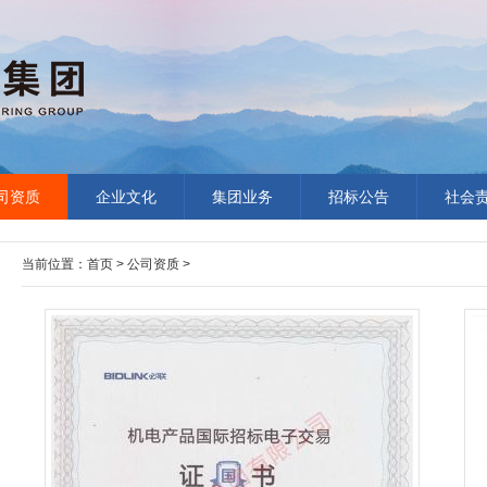
司资质
企业文化
集团业务
招标公告
社会
当前位置：
首页
>
公司资质
>