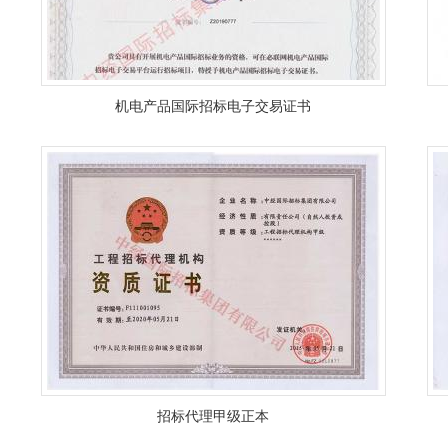
机电产品国际招标电子交易证书
招标代理甲级正本