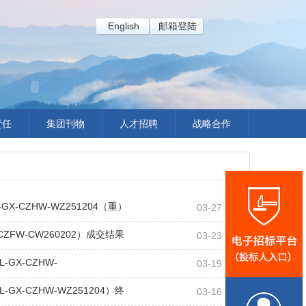
English
邮箱登陆
责任
集团刊物
人才招聘
战略合作
-CZHW-WZ251204（重）
03-27
FW-CW260202）成交结果
03-23
GX-CZHW-
03-19
-CZHW-WZ251204）终
03-16