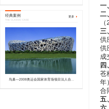
一
二
经典案例
更多
THE CLASSIC CASE
（
三
供
供
成
四
苍
鸟巢—2008奥运会国家体育场项目法人合...
年
合
五
六