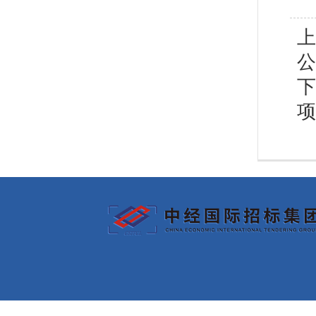
上
公
下
项