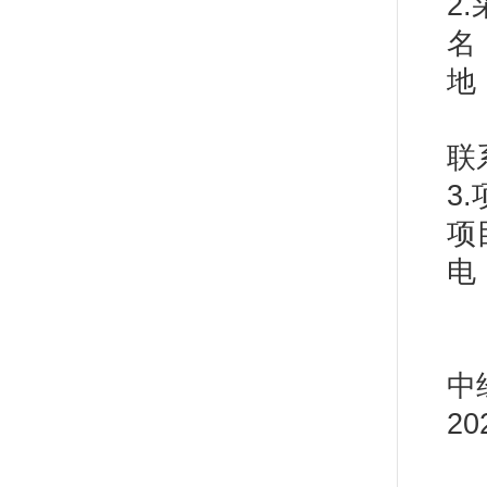
2
名
联
3
项
电
中
2