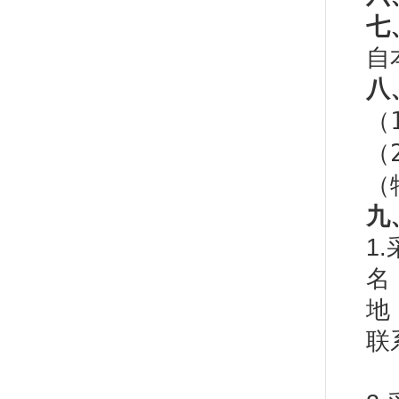
七
自
八
（
（
（
九
1
名
地
联