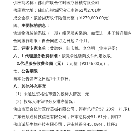
供应商名称：佛山市联合亿时医疗器械有限公司
供应商地址：佛山市禅城区汾江南路51号2701室
成交金额：贰拾柒万玖仟陆佰元整（￥279,600.00元）
四、主要标的信息：
轨道物流传输系统（一期）维保服务采购。如需进一步了解详细
合同履行期限：自合同签订之日起 7 个月。
五、评审专家名单：
黄碧姬、陆庆桃、李华明（业主评委）
六、1.代理服务收费标准：
按竞争性磋商文件约定收取。
2.
代理服务收费金额（元）：
元整（¥3145.00元）。
七、公告期限
自本公告发布之日起1个工作日。
八、其他补充事宜
（1）未通过资格性审查的投标人情况：无
（2）投标人评审得分及排序情况：
佛山市联合亿时医疗器械有限公司，评审总得分57.29分，排序1
广东云顺通科技信息有限公司，评审总得分51.61分，排序2
佛山诚新生物科技有限公司，评审总得分45.00分，排序