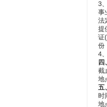
3
事
法
提
证
份
4
四
截
地
五
时
地