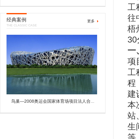
工
往
经典案例
更多
THE CLASSIC CASE
梧
3
一
项目
工
建
鸟巢—2008奥运会国家体育场项目法人合...
本
站
生