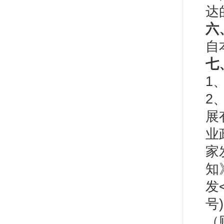
达
六
自
七
1
2
展
业
家
知
发
号
（