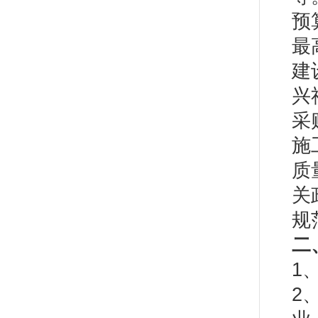
预
最
建
兴
采
施
质
关
规
二
1
2