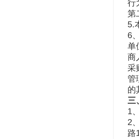
行
第
5
6
单
商
采
管
的
三
1
2
路