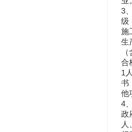
业
3
级
施
生
（
合
1
书
他
4、
政
人