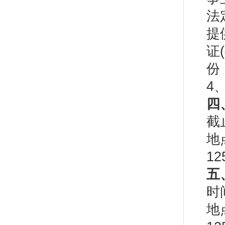
法
提
证
份
4
四
截
地
1
五
时
地