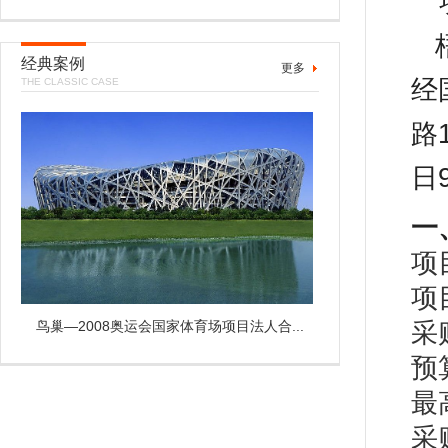
经典案例
更多
经
THE CLASSIC CASE
路
日
一
项
项
鸟巢—2008奥运会国家体育场项目法人合...
采
预
最
采