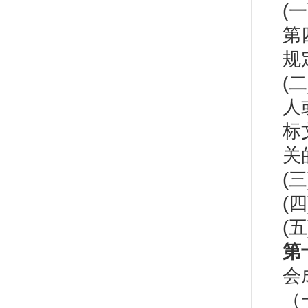
(
第
规
(
人
标
关
(
(
(
第
会
（