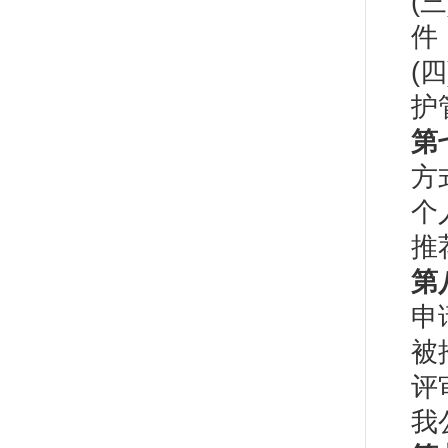
(
件
(
护
第
方
个
推
第
申
被
评
我