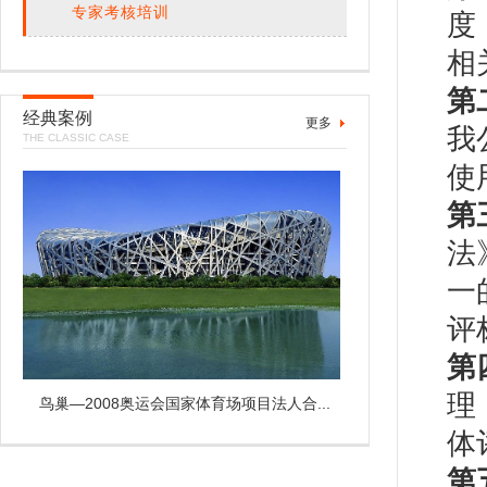
专家考核培训
度
相
第
经典案例
更多
我
THE CLASSIC CASE
使
第
法
一
评
第
理
鸟巢—2008奥运会国家体育场项目法人合...
体
第