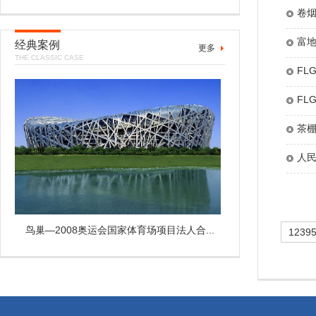
卷
富地
经典案例
更多
THE CLASSIC CASE
FL
FL
茶
人
鸟巢—2008奥运会国家体育场项目法人合...
1239