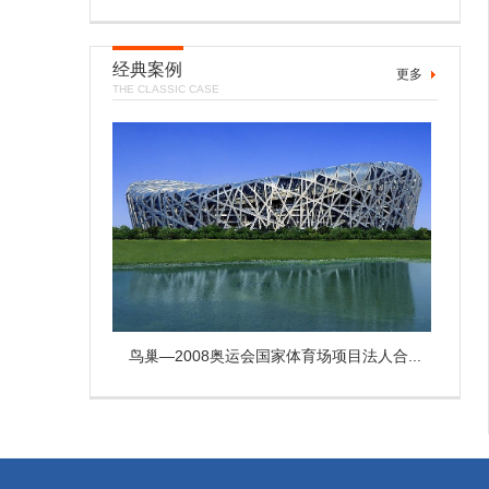
经典案例
更多
THE CLASSIC CASE
鸟巢—2008奥运会国家体育场项目法人合...